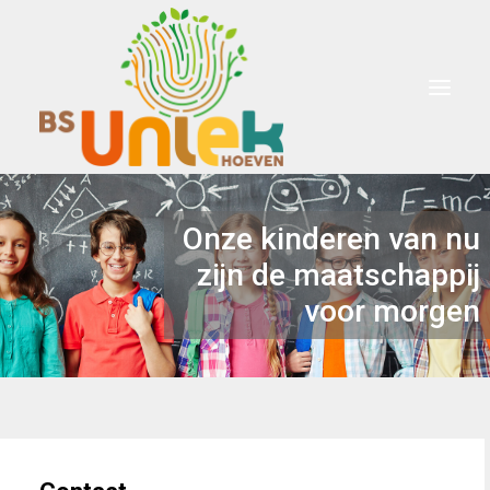
Welkom
School
Onderwijs
Voor ouders
Informatie
Onze kinderen van nu
Winkel
zijn de maatschappij
voor morgen
Search