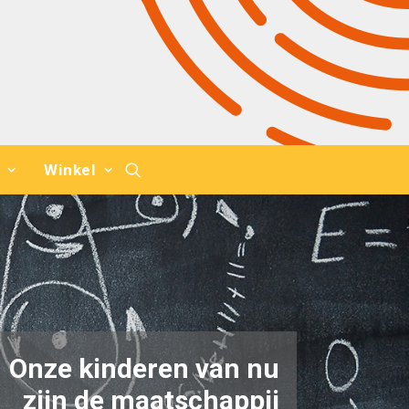
Winkel
O
n
z
e
k
i
n
d
e
r
e
n
v
a
n
n
u
z
i
j
n
d
e
m
a
a
t
s
c
h
a
p
p
i
j