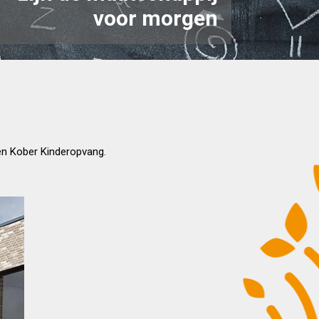
v
o
o
r
m
o
r
g
e
n
n Kober Kinderopvang.